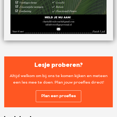
Lesje proberen?
Altijd welkom om bij ons te komen kijken en meteen
een les mee te doen. Plan jouw proefles direct!
Plan een proefles