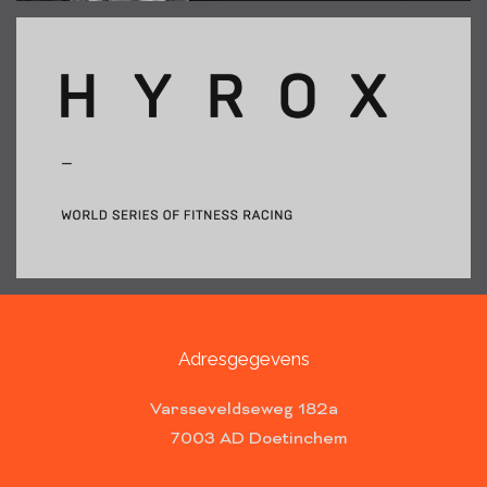
Adresgegevens
Varsseveldseweg 182a
7003 AD Doetinchem