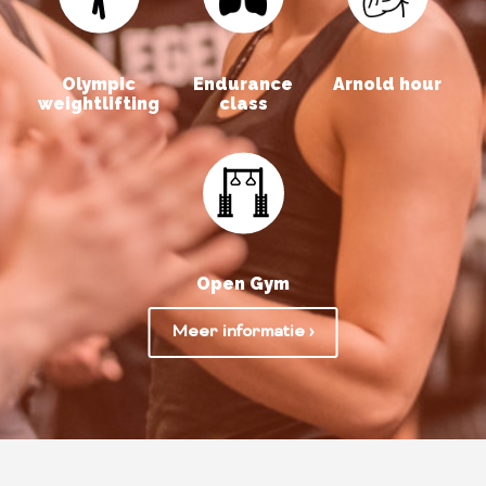
Olympic
Endurance
Arnold hour
weightlifting
class
Open Gym
Meer informatie ›