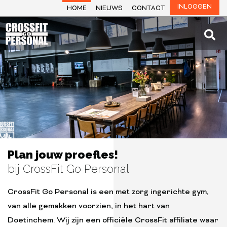
INLOGGEN
HOME
NIEUWS
CONTACT
Crossfit Go Personal
is een met zorg ingerichte gym, van alle gemakken voorzien,
in het hart van Doetinchem
Kom binnen kijken ›
Plan jouw proefles!
bij CrossFit Go Personal
CrossFit Go Personal is een met zorg ingerichte gym,
van alle gemakken voorzien, in het hart van
Doetinchem. Wij zijn een officiële CrossFit affiliate waar