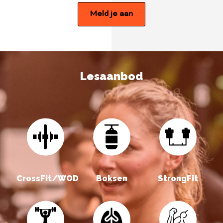
Meld je aan
Lesaanbod
CrossFit/WOD
Boksen
StrongFit